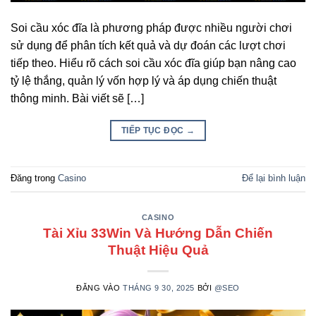
Soi cầu xóc đĩa là phương pháp được nhiều người chơi
sử dụng để phân tích kết quả và dự đoán các lượt chơi
tiếp theo. Hiểu rõ cách soi cầu xóc đĩa giúp bạn nâng cao
tỷ lệ thắng, quản lý vốn hợp lý và áp dụng chiến thuật
thông minh. Bài viết sẽ […]
TIẾP TỤC ĐỌC
→
Đăng trong
Casino
Để lại bình luận
CASINO
Tài Xỉu 33Win Và Hướng Dẫn Chiến
Thuật Hiệu Quả
ĐĂNG VÀO
THÁNG 9 30, 2025
BỞI
@SEO