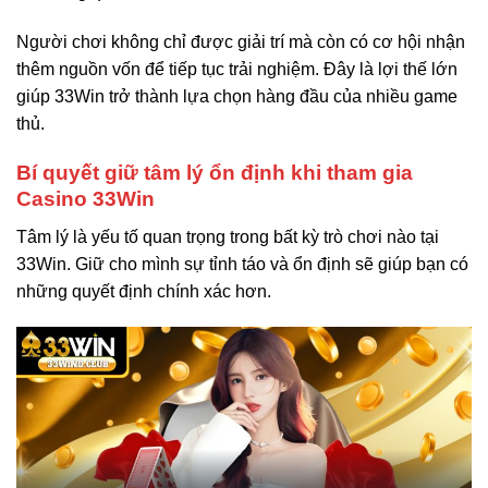
Người chơi không chỉ được giải trí mà còn có cơ hội nhận
thêm nguồn vốn để tiếp tục trải nghiệm. Đây là lợi thế lớn
giúp 33Win trở thành lựa chọn hàng đầu của nhiều game
thủ.
Bí quyết giữ tâm lý ổn định khi tham gia
Casino 33Win
Tâm lý là yếu tố quan trọng trong bất kỳ trò chơi nào tại
33Win. Giữ cho mình sự tỉnh táo và ổn định sẽ giúp bạn có
những quyết định chính xác hơn.