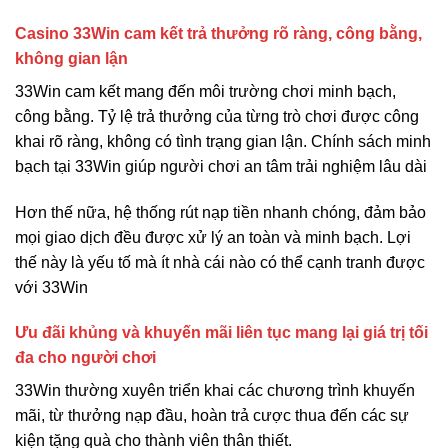
Casino 33Win cam kết trả thưởng rõ ràng, công bằng,
không gian lận
33Win cam kết mang đến môi trường chơi minh bạch,
công bằng. Tỷ lệ trả thưởng của từng trò chơi được công
khai rõ ràng, không có tình trạng gian lận. Chính sách minh
bạch tại 33Win giúp người chơi an tâm trải nghiệm lâu dài
Hơn thế nữa, hệ thống rút nạp tiền nhanh chóng, đảm bảo
mọi giao dịch đều được xử lý an toàn và minh bạch. Lợi
thế này là yếu tố mà ít nhà cái nào có thể cạnh tranh được
với 33Win
Ưu đãi khủng và khuyến mãi liên tục mang lại giá trị tối
đa cho người chơi
33Win thường xuyên triển khai các chương trình khuyến
mãi, từ thưởng nạp đầu, hoàn trả cược thua đến các sự
kiện tặng quà cho thành viên thân thiết.