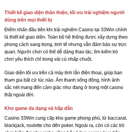
Thiết kế giao diện thân thiện, tối ưu trải nghiệm người
dùng trên mọi thiết bị
Điểm nhấn đầu tiên khi trải nghiệm Casino tại 33Win chính
là thiết kế giao diện. Toàn bộ hệ thống được xây dựng theo
phong cách sang trọng, tinh tế nhưng vẫn đảm bảo sự trực
quan. Người chơi có thể dễ dàng thao tác, tìm kiếm trò
chơi yêu thích chỉ trong vài cú nhấp chuột.
Giao diện tối ưu trên cả máy tính lẫn điện thoại, giúp bạn
tham gia bất cứ lúc nào. Âm thanh sống động, hình ảnh
sắc nét mang đến cảm giác như đang ở trong một casino
thật ngoài đời.
Kho game đa dạng và hấp dẫn
Casino 33Win cung cấp kho game phong phú, từ baccarat,
blackjack, roulette cho đến poker. Ngoài ra, còn có các trò